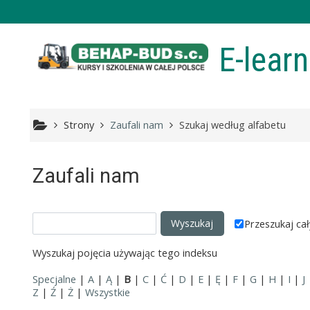
Przejdź do głównej zawartości
E-lear
Strony
Zaufali nam
Szukaj według alfabetu
Zaufali nam
Przeszukaj cał
Wyszukaj pojęcia używając tego indeksu
Specjalne
|
A
|
Ą
|
B
|
C
|
Ć
|
D
|
E
|
Ę
|
F
|
G
|
H
|
I
|
J
Z
|
Ź
|
Ż
|
Wszystkie