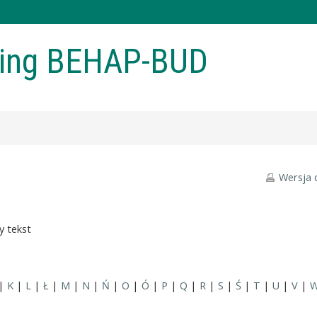
ning BEHAP-BUD
Wersja 
y tekst
|
K
|
L
|
Ł
|
M
|
N
|
Ń
|
O
|
Ó
|
P
|
Q
|
R
|
S
|
Ś
|
T
|
U
|
V
|