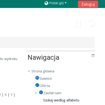
Polski ‎(pl)‎
Zaloguj
Nawigacja
do wydruku
Strona główna
Suwnice
Oferta
Zaufali nam
W
|
X
|
Y
|
Szukaj według alfabetu