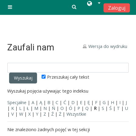
Zaloguj
Panel boczny
Przejdź do głównej zawartości
Zaufali nam
Wersja do wydruku
Przeszukaj cały tekst
Wyszukaj pojęcia używając tego indeksu
Specjalne
|
A
|
Ą
|
B
|
C
|
Ć
|
D
|
E
|
Ę
|
F
|
G
|
H
|
I
|
J
|
K
|
L
|
Ł
|
M
|
N
|
Ń
|
O
|
Ó
|
P
|
Q
|
R
|
S
|
Ś
|
T
|
U
|
V
|
W
|
X
|
Y
|
Z
|
Ź
|
Ż
|
Wszystkie
Nie znaleziono żadnych pojęć w tej sekcji