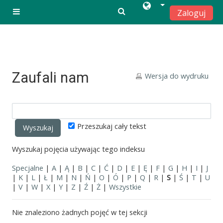
Zaloguj
Panel boczny
Przejdź do głównej zawartości
Zaufali nam
Wersja do wydruku
Przeszukaj cały tekst
Wyszukaj pojęcia używając tego indeksu
Specjalne
|
A
|
Ą
|
B
|
C
|
Ć
|
D
|
E
|
Ę
|
F
|
G
|
H
|
I
|
J
|
K
|
L
|
Ł
|
M
|
N
|
Ń
|
O
|
Ó
|
P
|
Q
|
R
|
S
|
Ś
|
T
|
U
|
V
|
W
|
X
|
Y
|
Z
|
Ź
|
Ż
|
Wszystkie
Nie znaleziono żadnych pojęć w tej sekcji