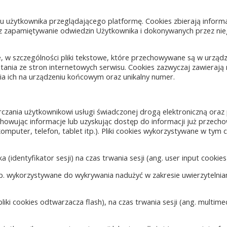
niu użytkownika przeglądającego platformę. Cookies zbierają inform
zez zapamiętywanie odwiedzin Użytkownika i dokonywanych przez ni
ne, w szczególności pliki tekstowe, które przechowywane są w urząd
ania ze stron internetowych serwisu. Cookies zazwyczaj zawierają
ia ich na urządzeniu końcowym oraz unikalny numer.
rczania użytkownikowi usługi świadczonej drogą elektroniczną ora
zechowując informacje lub uzyskując dostęp do informacji już przec
uter, telefon, tablet itp.). Pliki cookies wykorzystywane w tym c
(identyfikator sesji) na czas trwania sesji (ang. user input cookies
np. wykorzystywane do wykrywania nadużyć w zakresie uwierzytelnian
liki cookies odtwarzacza flash), na czas trwania sesji (ang. multime