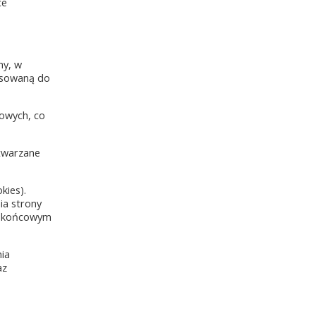
ce
ny, w
tosowaną do
towych, co
etwarzane
kies).
ia strony
iu końcowym
nia
az