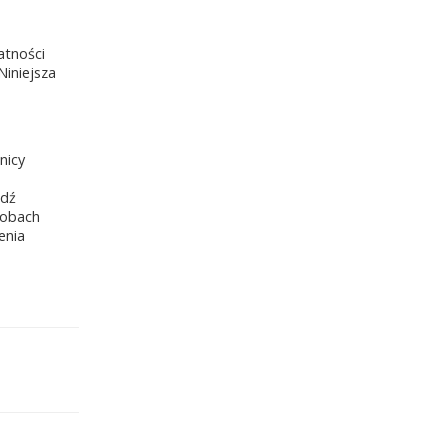
atności
Niniejsza
nicy
ądź
sobach
enia