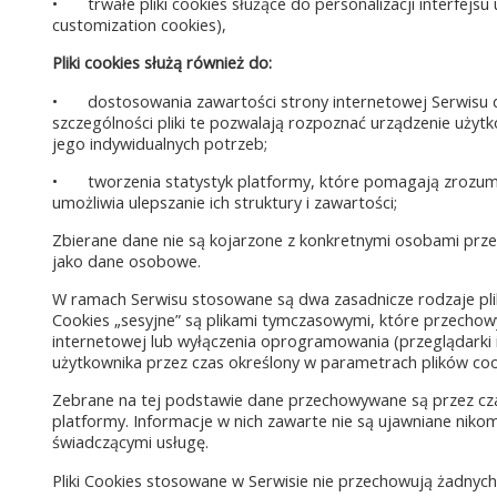
•
trwałe pliki cookies służące do personalizacji interfejsu
customization cookies),
Pliki cookies służą również do:
•
dostosowania zawartości strony internetowej Serwisu do
szczególności pliki te pozwalają rozpoznać urządzenie uży
jego indywidualnych potrzeb;
•
tworzenia statystyk platformy, które pomagają zrozumi
umożliwia ulepszanie ich struktury i zawartości;
Zbierane dane nie są kojarzone z konkretnymi osobami przeg
jako dane osobowe.
W ramach Serwisu stosowane są dwa zasadnicze rodzaje plików
Cookies „sesyjne” są plikami tymczasowymi, które przecho
internetowej lub wyłączenia oprogramowania (przeglądarki 
użytkownika przez czas określony w parametrach plików cook
Zebrane na tej podstawie dane przechowywane są przez cza
platformy. Informacje w nich zawarte nie są ujawniane n
świadczącymi usługę.
Pliki Cookies stosowane w Serwisie nie przechowują żadny