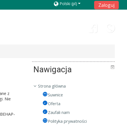
Polski ‎(pl)‎
Zaloguj
Nawigacja
Strona główna
ane z
Suwnice
i. Nie
Oferta
Zaufali nam
t BEHAP-
Polityka prywatności