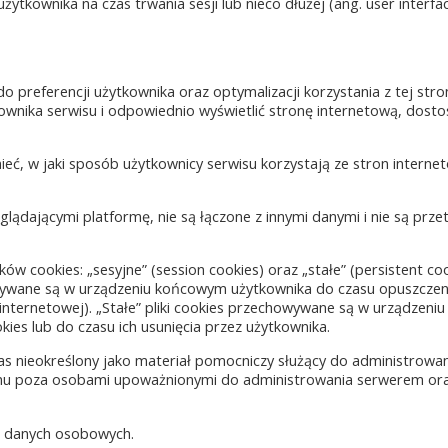
 użytkownika na czas trwania sesji lub nieco dłużej (ang. user interfa
 preferencji użytkownika oraz optymalizacji korzystania z tej stro
tkownika serwisu i odpowiednio wyświetlić stronę internetową, dos
eć, w jaki sposób użytkownicy serwisu korzystają ze stron interne
lądającymi platformę, nie są łączone z innymi danymi i nie są prz
 cookies: „sesyjne” (session cookies) oraz „stałe” (persistent coo
wywane są w urządzeniu końcowym użytkownika do czasu opuszczen
internetowej). „Stałe” pliki cookies przechowywane są w urządzen
ies lub do czasu ich usunięcia przez użytkownika.
s nieokreślony jako materiał pomocniczy służący do administrowa
ikomu poza osobami upoważnionymi do administrowania serwerem or
ch danych osobowych.