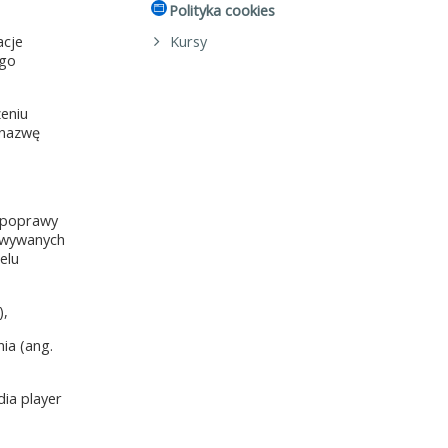
Polityka cookies
acje
Kursy
ego
zeniu
 nazwę
z poprawy
howywanych
elu
),
ia (ang.
dia player